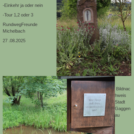
-Einkehr ja oder nein
-Tour 1,2 oder 3
RundwegFreunde
Michelbach
27
.08.2025
Bildnac
hweis
Stadt
Gaggen
au