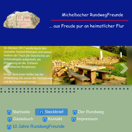
Startseite
Steckbrief
Der Rundweg
Gästebuch
Kontakt
Impressum
10 Jahre RundwegFreunde