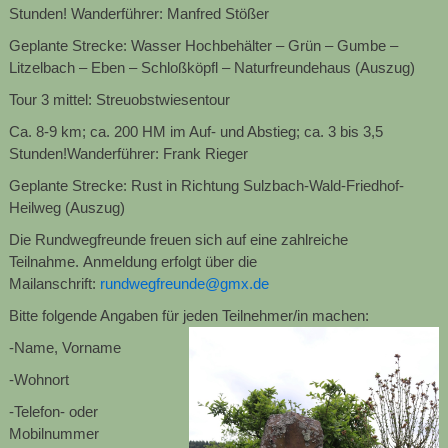
Stunden! Wanderführer: Manfred Stößer
Gep
lante Strecke: Wasser Hochbehälter – Grün – Gumbe –
Litzelbach – Eben – Schloßköpfl – Naturfreundehaus
(Auszug)
Tour 3 mittel
:
Streuobstwiesentour
Ca. 8-9 km; ca. 200 HM im Auf- und Abstieg; ca. 3 bis 3,5
Stunden!
Wanderführer: Frank Rieger
Geplante Strecke:
Rust in Richtung Sulzbach-Wald-Friedhof-
Heilweg
(Auszug)
Die Rundwegfreunde freuen sic
h auf eine zahlreiche
Teilnahme.
Anmeldung erfolgt über d
ie
Mailanschrift:
rundwegfreunde@gmx.de
Bitte folgende Angaben für jeden Teilnehmer/in machen:
-Name, Vorname
-Wohnort
-Telefon- oder
Mobilnummer