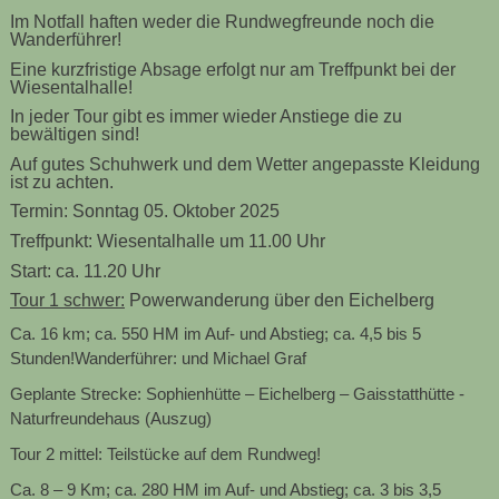
Im Notfall haften weder die Rundwegfreunde noch die
Wanderführer!
Eine kurzfristige Absage erfolgt nur am Treffpunkt bei der
Wiesentalhalle!
In jeder Tour gibt es immer wieder Anstiege die zu
bewältigen sind!
Auf gutes Schuhwerk und dem Wetter angepasste Kleidung
ist zu achten.
Termin: Sonntag 05. Oktober 2025
Treffpunkt: Wiesentalhalle um 11.00 Uhr
Start: ca. 11.20 Uhr
Tour 1 schwer:
Powerwanderung über den Eichelberg
Ca. 16 km; ca. 550
HM im Auf- un
d Abstieg; ca. 4,5 bis 5
Stunden
!
Wanderführer:
und Michael Graf
Geplante Str
ecke: Sophienhütte – Eichelberg – Gaisstatthütte -
Naturfreundehaus
(Auszug)
Tour 2 mittel
:
Teilstücke auf dem Rundweg
!
Ca. 8 – 9 Km;
ca. 280
HM im Auf- und Abstieg; ca. 3 bis 3,5