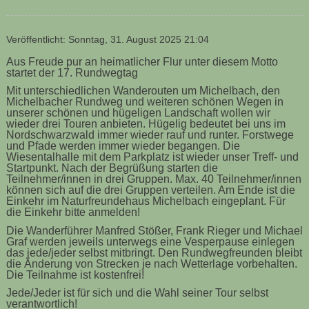
Veröffentlicht: Sonntag, 31. August 2025 21:04
Aus Freude pur an heimatlicher Flur unter diesem Motto
startet der 17. Rundwegtag
Mit unterschiedlichen Wanderouten um Michelbach, den
Michelbacher Rundweg und weiteren schönen Wegen in
unserer schönen und hügeligen Landschaft wollen wir
wieder drei Touren anbieten. Hügelig bedeutet bei uns im
Nordschwarzwald immer wieder rauf und runter. Forstwege
und Pfade werden immer wieder begangen. Die
Wiesentalhalle mit dem Parkplatz ist wieder unser Treff- und
Startpunkt. Nach der Begrüßung starten die
Teilnehmer/innen in drei Gruppen. Max. 40 Teilnehmer/innen
können sich auf die drei Gruppen verteilen. Am Ende ist die
Einkehr im Naturfreundehaus Michelbach eingeplant. Für
die Einkehr bitte anmelden!
Die Wanderführer Manfred Stößer, Frank Rieger und Michael
Graf werden jeweils unterwegs eine Vesperpause einlegen
das jede/jeder selbst mitbringt. Den Rundwegfreunden bleibt
die Änderung von Strecken je nach Wetterlage vorbehalten.
Die Teilnahme ist kostenfrei!
Jede/Jeder ist für sich und die Wahl seiner Tour selbst
verantwortlich!