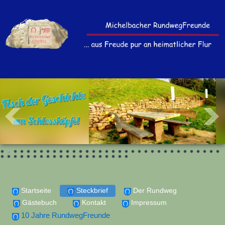
Startseite
Steckbrief
Der Rundweg
Gästebuch
Kontakt
Impressum
10 Jahre RundwegFreunde