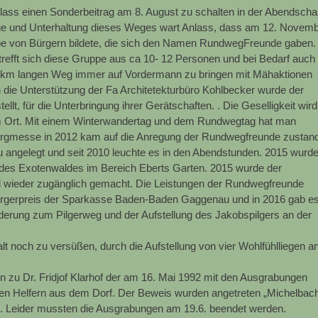
s einen Sonderbeitrag am 8. August zu schalten in der Abendscha
ge und Unterhaltung dieses Weges wart Anlass, dass am 12. Novem
e von Bürgern bildete, die sich den Namen RundwegFreunde gaben.
refft sich diese Gruppe aus ca 10- 12 Personen und bei Bedarf auch
 km langen Weg immer auf Vordermann zu bringen mit Mähaktionen
die Unterstützung der Fa Architetekturbüro Kohlbecker wurde der
t, für die Unterbringung ihrer Gerätschaften. . Die Geselligkeit wird
im Ort. Mit einem Winterwandertag und dem Rundwegtag hat man
Bergmesse in 2012 kam auf die Anregung der Rundwegfreunde zustan
angelegt und seit 2010 leuchte es in den Abendstunden. 2015 wurd
 des Exotenwaldes im Bereich Eberts Garten. 2015 wurde der
l wieder zugänglich gemacht. Die Leistungen der Rundwegfreunde
ürgerpreis der Sparkasse Baden-Baden Gaggenau und in 2016 gab e
lderung zum Pilgerweg und der Aufstellung des Jakobspilgers an der
t noch zu versüßen, durch die Aufstellung von vier Wohlfühlliegen a
n zu Dr. Fridjof Klarhof der am 16. Mai 1992 mit den Ausgrabungen
gen Helfern aus dem Dorf. Der Beweis wurden angetreten „Michelbac
t“. Leider mussten die Ausgrabungen am 19.6. beendet werden.