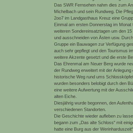
Das SWR Fernsehen nahm dies zum Anlas
Michelbach und sein Rundweg. Die Pfle
2oo7 im Landgasthaus Kreuz eine Grupp
Einmal am ersten Donnerstag im Monat t
weiteren Sondereinsatztagen um den 15
und ausschneiden von Ästen usw. Durch 
Gruppe ein Bauwagen zur Verfügung gestell
auch sehr gepflegt und den Tourismus 
weitere Akzente gesetzt und die erste 
Das Ehrenmal am Neuer Berg wurde neu 
der Rundweg erweitert mit der Anlegung
historische Weg rund ums Schlossköpfe
wurden besonders belobigt durch den B
eine weitere Aufwertung mit der Ausschi
alten Eiche.
Diesjährig wurde begonnen, den Aufenthal
verschiedenen Standorten.
Die Geschichte wieder aufleben zu lasse
begann zum „Das alte Schloss“ mit eini
hatte eine Burg aus der Werinharduszei