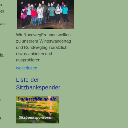
u
ber
 an
Wir RundwegFreunde wollten
zu unserem Winterwandertag
und Rundwegtag zusätzlich
etwas anbieten und
de.
ausprobieren.
e
weiterlesen
Liste der
s
Sitzbankspender
n
h