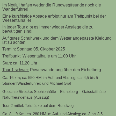
Im Notfall haften weder die Rundwegfreunde noch die
Wanderführer!
Eine kurzfristige Absage erfolgt nur am Treffpunkt bei der
Wiesentalhalle!
In jeder Tour gibt es immer wieder Anstiege die zu
bewältigen sind!
Auf gutes Schuhwerk und dem Wetter angepasste Kleidung
ist zu achten.
Termin: Sonntag 05. Oktober 2025
Treffpunkt: Wiesentalhalle um 11.00 Uhr
Start: ca. 11.20 Uhr
Tour 1 schwer:
Powerwanderung über den Eichelberg
Ca. 16 km; ca. 550
HM im Auf- un
d Abstieg; ca. 4,5 bis 5
Stunden
!
Wanderführer:
und Michael Graf
Geplante Str
ecke: Sophienhütte – Eichelberg – Gaisstatthütte -
Naturfreundehaus
(Auszug)
Tour 2 mittel
:
Teilstücke auf dem Rundweg
!
Ca. 8 – 9 Km;
ca. 280
HM im Auf- und Abstieg; ca. 3 bis 3,5