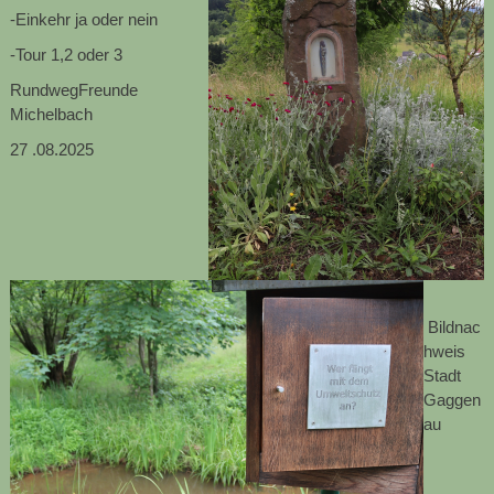
-Einkehr ja oder nein
-Tour 1,2 oder 3
RundwegFreunde
Michelbach
27
.08.2025
Bildnac
hweis
Stadt
Gaggen
au