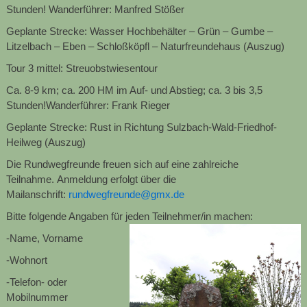
Stunden! Wanderführer: Manfred Stößer
Gep
lante Strecke: Wasser Hochbehälter – Grün – Gumbe –
Litzelbach – Eben – Schloßköpfl – Naturfreundehaus
(Auszug)
Tour 3 mittel
:
Streuobstwiesentour
Ca. 8-9 km; ca. 200 HM im Auf- und Abstieg; ca. 3 bis 3,5
Stunden!
Wanderführer: Frank Rieger
Geplante Strecke:
Rust in Richtung Sulzbach-Wald-Friedhof-
Heilweg
(Auszug)
Die Rundwegfreunde freuen sic
h auf eine zahlreiche
Teilnahme.
Anmeldung erfolgt über d
ie
Mailanschrift:
rundwegfreunde@gmx.de
Bitte folgende Angaben für jeden Teilnehmer/in machen:
-Name, Vorname
-Wohnort
-Telefon- oder
Mobilnummer