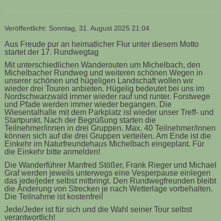
Veröffentlicht: Sonntag, 31. August 2025 21:04
Aus Freude pur an heimatlicher Flur unter diesem Motto
startet der 17. Rundwegtag
Mit unterschiedlichen Wanderouten um Michelbach, den
Michelbacher Rundweg und weiteren schönen Wegen in
unserer schönen und hügeligen Landschaft wollen wir
wieder drei Touren anbieten. Hügelig bedeutet bei uns im
Nordschwarzwald immer wieder rauf und runter. Forstwege
und Pfade werden immer wieder begangen. Die
Wiesentalhalle mit dem Parkplatz ist wieder unser Treff- und
Startpunkt. Nach der Begrüßung starten die
Teilnehmer/innen in drei Gruppen. Max. 40 Teilnehmer/innen
können sich auf die drei Gruppen verteilen. Am Ende ist die
Einkehr im Naturfreundehaus Michelbach eingeplant. Für
die Einkehr bitte anmelden!
Die Wanderführer Manfred Stößer, Frank Rieger und Michael
Graf werden jeweils unterwegs eine Vesperpause einlegen
das jede/jeder selbst mitbringt. Den Rundwegfreunden bleibt
die Änderung von Strecken je nach Wetterlage vorbehalten.
Die Teilnahme ist kostenfrei!
Jede/Jeder ist für sich und die Wahl seiner Tour selbst
verantwortlich!