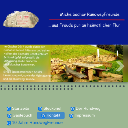
Startseite
Steckbrief
Der Rundweg
Gästebuch
Kontakt
Impressum
10 Jahre RundwegFreunde