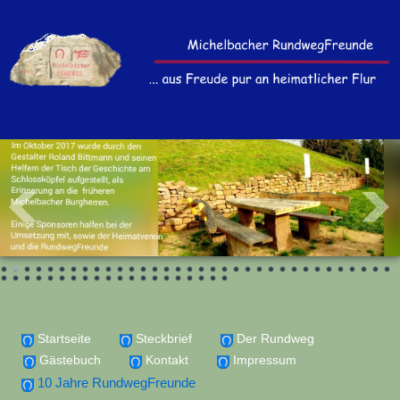
Startseite
Steckbrief
Der Rundweg
Gästebuch
Kontakt
Impressum
10 Jahre RundwegFreunde