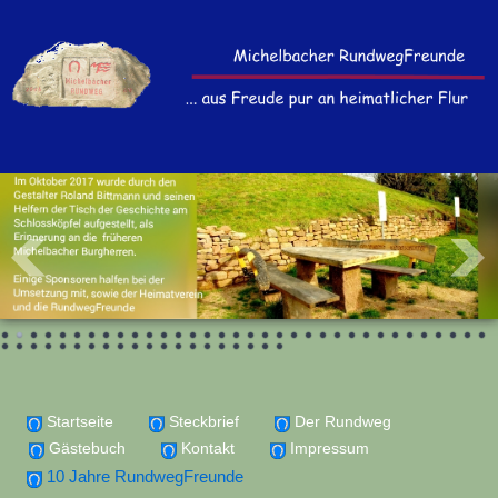
Startseite
Steckbrief
Der Rundweg
Gästebuch
Kontakt
Impressum
10 Jahre RundwegFreunde