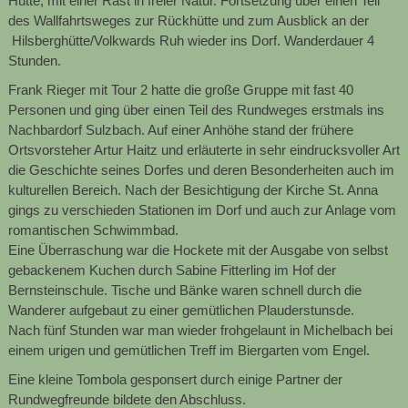
Hütte, mit einer Rast in freier Natur. Fortsetzung über einen Teil
des Wallfahrtsweges zur Rückhütte und zum Ausblick an der
Hilsberghütte/Volkwards Ruh wieder ins Dorf. Wanderdauer 4
Stunden.
Frank Rieger mit Tour 2 hatte die große Gruppe mit fast 40
Personen und ging über einen Teil des Rundweges erstmals ins
Nachbardorf Sulzbach. Auf einer Anhöhe stand der frühere
Ortsvorsteher Artur Haitz und erläuterte in sehr eindrucksvoller Art
die Geschichte seines Dorfes und deren Besonderheiten auch im
kulturellen Bereich. Nach der Besichtigung der Kirche St. Anna
gings zu verschieden Stationen im Dorf und auch zur Anlage vom
romantischen Schwimmbad.
Eine Überraschung war die Hockete mit der Ausgabe von selbst
gebackenem Kuchen durch Sabine Fitterling im Hof der
Bernsteinschule. Tische und Bänke waren schnell durch die
Wanderer aufgebaut zu einer gemütlichen Plauderstunsde.
Nach fünf Stunden war man wieder frohgelaunt in Michelbach bei
einem urigen und gemütlichen Treff im Biergarten vom Engel.
Eine kleine Tombola gesponsert durch einige Partner der
Rundwegfreunde bildete den Abschluss.