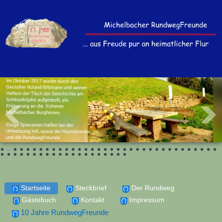
Startseite
Steckbrief
Der Rundweg
Gästebuch
Kontakt
Impressum
10 Jahre RundwegFreunde