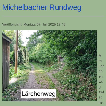
Michelbacher Rundweg
Veröffentlicht: Montag, 07. Juli 2025 17:45
A
m
Lär
ch
en
we
g,
zwi
sc
he