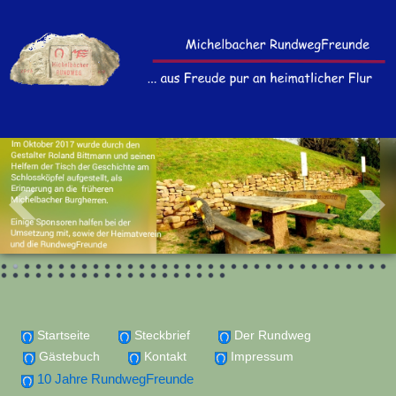
Startseite
Steckbrief
Der Rundweg
Gästebuch
Kontakt
Impressum
10 Jahre RundwegFreunde