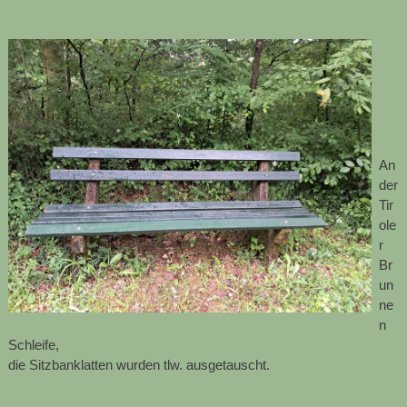
An
der
Tir
ole
r
Br
un
ne
n
Schleife,
die Sitzbanklatten wurden tlw. ausgetauscht.