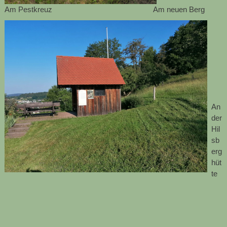
Am Pestkreuz Am neuen Berg
An
der
Hil
sb
erg
hüt
te