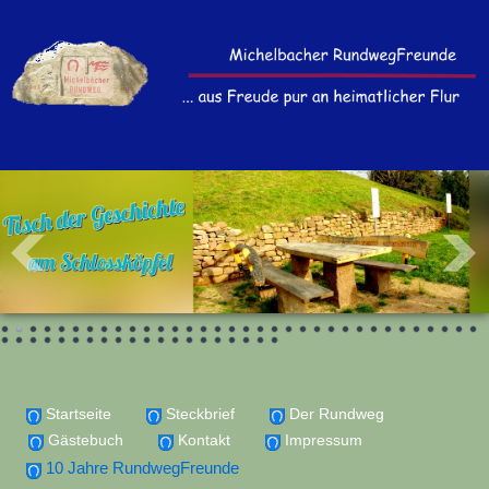
Startseite
Steckbrief
Der Rundweg
Gästebuch
Kontakt
Impressum
10 Jahre RundwegFreunde