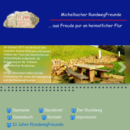
Startseite
Steckbrief
Der Rundweg
Gästebuch
Kontakt
Impressum
10 Jahre RundwegFreunde