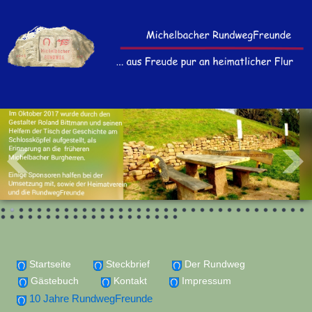
Startseite
Steckbrief
Der Rundweg
Gästebuch
Kontakt
Impressum
10 Jahre RundwegFreunde