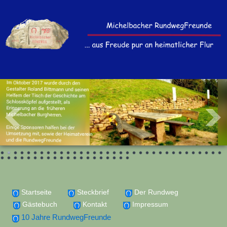
Startseite
Steckbrief
Der Rundweg
Gästebuch
Kontakt
Impressum
10 Jahre RundwegFreunde